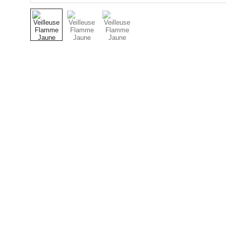
Chaussures pour toute 
la famille à Nancy
Chez 
Rêves de Mômes
, nous mettons tout 
en œuvre pour accompagner les petits pas 
des enfants… et les grands moments des 
familles. Spécialisés dans la 
vente de 
chaussures enfants
, nous sélectionnons des 
marques reconnues pour leur qualité, leur 
confort et leur style, adaptées à chaque âge : 